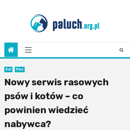
Skip
to
8 sierpnia 2026
content
Primary
Menu
Kot
Pies
Nowy serwis rasowych
psów i kotów – co
powinien wiedzieć
nabywca?