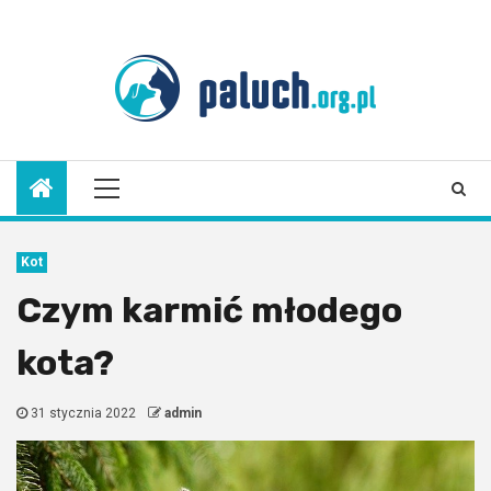
Skip
to
9 sierpnia 2026
content
Primary
Menu
Kot
Czym karmić młodego
kota?
31 stycznia 2022
admin