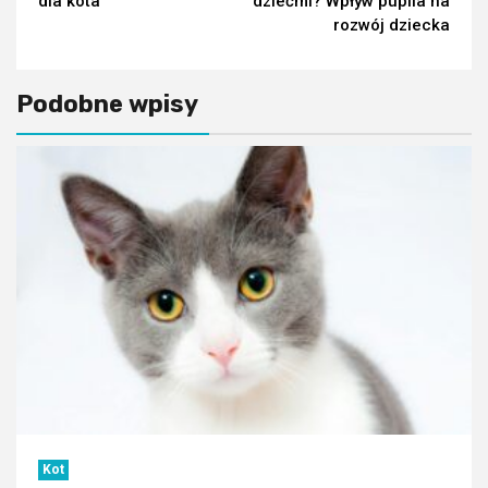
dla kota
dziećmi? Wpływ pupila na
rozwój dziecka
Podobne wpisy
Kot