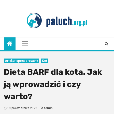
Skip
to
8 sierpnia 2026
content
Primary
Menu
Artykuł sponsorowany
Kot
Dieta BARF dla kota. Jak
ją wprowadzić i czy
warto?
19 października 2022
admin