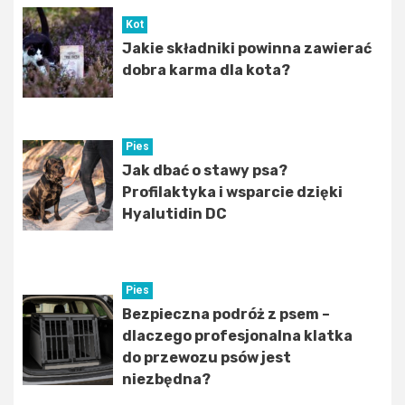
Kot
Jakie składniki powinna zawierać
dobra karma dla kota?
Pies
Jak dbać o stawy psa?
Profilaktyka i wsparcie dzięki
Hyalutidin DC
Pies
Bezpieczna podróż z psem –
dlaczego profesjonalna klatka
do przewozu psów jest
niezbędna?