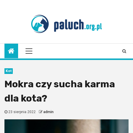
Skip
to
8 sierpnia 2026
content
Primary
Menu
Kot
Mokra czy sucha karma
dla kota?
23 sierpnia 2022
admin