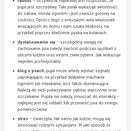
radość
– oczywiście najłatwiej jest rozpoznać, że
pupil jest szczęśliwy. Taki psiak wykazuje skłonność
do zabaw, merda ogonem i jest zawsze gotowy na
czułości. Oprócz tego z entuzjazm wita właścicieli
wracających do domu i sam szuka bliskości, na
przykład poprzez kładzenie pyska na kolanach.
dystansowanie się
– szczególną uwagę na
zachowanie psa należy zwrócić podczas spotkań z
obcymi ludźmi oraz innymi zwierzętami. Jak wskazuje
niejeden profesjonalny
blog o psach
, pupil może wtedy wysłać sygnały
uspokajające, na przykład delikatne machanie
ogonem lub mlaskanie, lecz także dystansujące.
Należą do nich pokazywanie zębów, warczenie oraz
szczekanie. Pupila nie należy zmuszać do interakcji –
najlepiej jest się oddalić lub przenieść psa do innego
pomieszczenia.
stres
– zwierzęta, tak samo jak ludzie, mogą się
stresować różnymi sytuacjami. W jaki sposób to