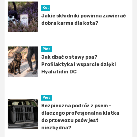
Kot
Jakie składniki powinna zawierać
dobra karma dla kota?
Pies
Jak dbać o stawy psa?
Profilaktyka i wsparcie dzięki
Hyalutidin DC
Pies
Bezpieczna podróż z psem –
dlaczego profesjonalna klatka
do przewozu psów jest
niezbędna?