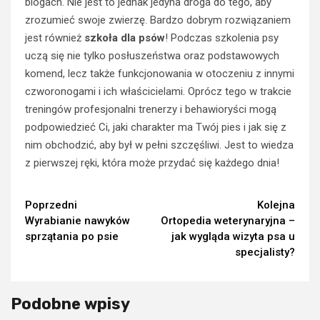
blogach. Nie jest to jednak jedyna droga do tego, aby
zrozumieć swoje zwierzę. Bardzo dobrym rozwiązaniem
jest również
szkoła dla psów
! Podczas szkolenia psy
uczą się nie tylko posłuszeństwa oraz podstawowych
komend, lecz także funkcjonowania w otoczeniu z innymi
czworonogami i ich właścicielami. Oprócz tego w trakcie
treningów profesjonalni trenerzy i behawioryści mogą
podpowiedzieć Ci, jaki charakter ma Twój pies i jak się z
nim obchodzić, aby był w pełni szczęśliwi. Jest to wiedza
z pierwszej ręki, która może przydać się każdego dnia!
Continue
Poprzedni
Kolejna
Wyrabianie nawyków
Ortopedia weterynaryjna –
Reading
sprzątania po psie
jak wygląda wizyta psa u
specjalisty?
Podobne wpisy