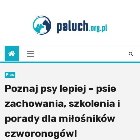
Skip
to
7 sierpnia 2026
content
Primary
Menu
Pies
Poznaj psy lepiej – psie
zachowania, szkolenia i
porady dla miłośników
czworonogów!