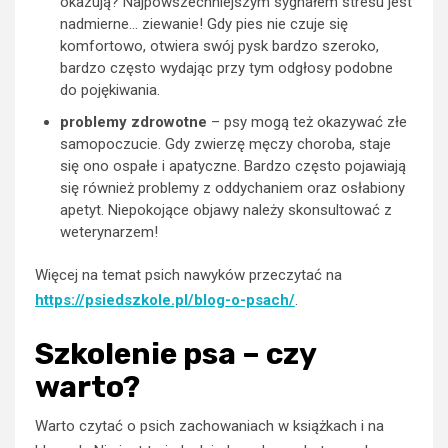
okazują? Najpowszechniejszym sygnałem stresu jest
nadmierne… ziewanie! Gdy pies nie czuje się
komfortowo, otwiera swój pysk bardzo szeroko,
bardzo często wydając przy tym odgłosy podobne
do pojękiwania.
problemy zdrowotne
– psy mogą też okazywać złe
samopoczucie. Gdy zwierzę męczy choroba, staje
się ono ospałe i apatyczne. Bardzo często pojawiają
się również problemy z oddychaniem oraz osłabiony
apetyt. Niepokojące objawy należy skonsultować z
weterynarzem!
Więcej na temat psich nawyków przeczytać na
https://psiedszkole.pl/blog-o-psach/
.
Szkolenie psa – czy
warto?
Warto czytać o psich zachowaniach w książkach i na